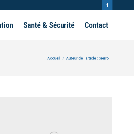
Facebook
page
tion
Santé & Sécurité
Contact
opens
in
new
Vous êtes ici :
Accueil
Auteur de l’article : pierro
window