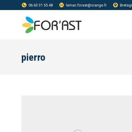
06 63 31 55 48
leman.forast@orange.fr
Bretag
pierro