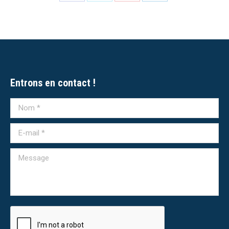
Partager
Partager
Partager
Partager
sur
sur
sur
sur
Facebook
X
Pinterest
LinkedIn
Entrons en contact !
Nom *
E-mail *
Message