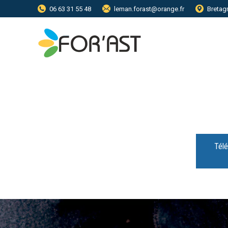
06 63 31 55 48
leman.forast@orange.fr
Bretag
Tél