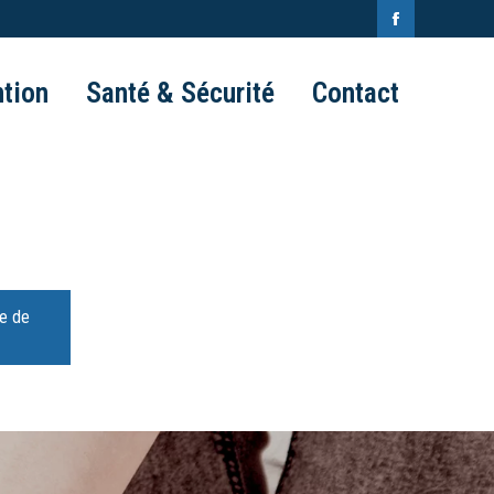
Facebook
page
tion
Santé & Sécurité
Contact
opens
in
new
window
e de