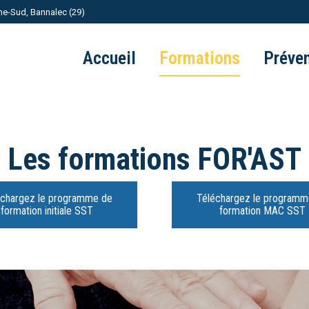
ne-Sud, Bannalec (29)
Accueil
Formations
Préven
Les formations FOR'AST
échargez le programme de
Téléchargez le programm
formation initiale SST
formation MAC SST